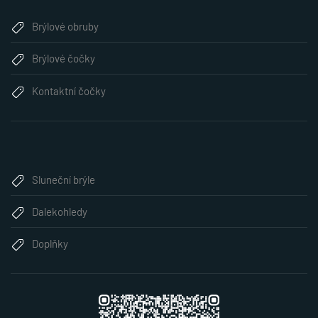
Brýlové obruby
Brýlové čočky
Kontaktní čočky
Sluneční brýle
Dalekohledy
Doplňky