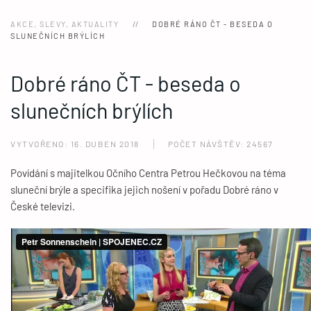
AKCE, SLEVY, AKTUALITY
DOBRÉ RÁNO ČT - BESEDA O
SLUNEČNÍCH BRÝLÍCH
Dobré ráno ČT - beseda o
slunečních brýlích
VYTVOŘENO: 16. DUBEN 2018
POČET NÁVŠTĚV: 24567
Povídání s majitelkou Očního Centra Petrou Hečkovou na téma
sluneční brýle a specifika jejich nošení v pořadu Dobré ráno v
České televizi.