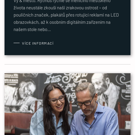
Vy & město. Rytmus rychle se měnícího městského
života neustále zkouší naši zrakovou ostrost – od
pouličních značek, plakátů přes rotující reklami na LED
obrazovkách, až k osobním digitálním zařízením na
našem stole nebo…
VÍCE INFORMACÍ