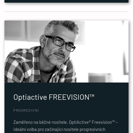
Optiactive FREEVISION™
PROGRESIVNÍ
Zaměřeno na běžné nositele. OptiActive® Freevision™ –
ideální volba pro začínající nositele progresivních