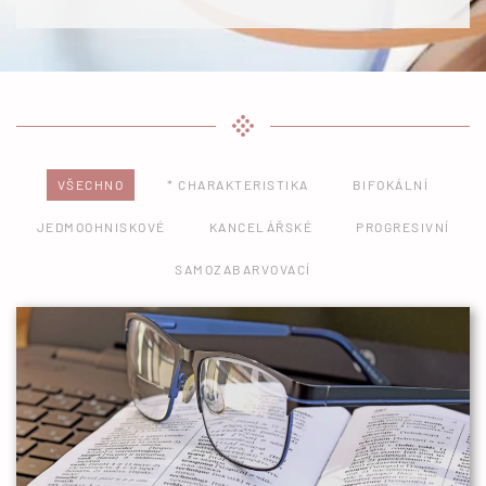
VŠECHNO
* CHARAKTERISTIKA
BIFOKÁLNÍ
JEDMOOHNISKOVÉ
KANCELÁŘSKÉ
PROGRESIVNÍ
SAMOZABARVOVACÍ