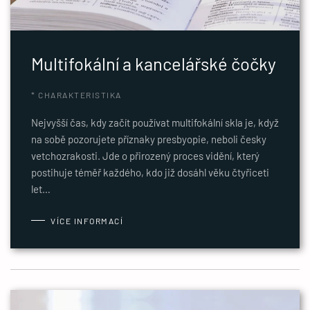
Multifokální a kancelářské čočky
* CHARAKTERISTIKA
Nejvyšší čas, kdy začít používat multifokální skla je, když
na sobě pozorujete příznaky presbyopie, neboli česky
vetchozrakosti. Jde o přirozený proces vidění, který
postihuje téměř každého, kdo již dosáhl věku čtyřiceti
let…
VÍCE INFORMACÍ