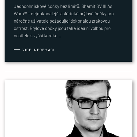
Jednoohniskové čočky bez limitů. Shamit SV III As
Worn™ – nejdokonalejší asférické brýlové čočky pro
náročné uživatele požadující dokonalou zrakovou
ostrost. Brýlové čočky jsou také ideální volbou pro
nositele s vyšší korekc…
VÍCE INFORMACÍ