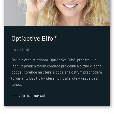
Optiactive Bifo™
BIFOKÁLNÍ
Dálka a čtení v jednom. OptiActive Bifo™ představuje
jednu z prvních forem korekce pro dálku a blízko v jedné
čočce. Korekce na čtení je oddělena ostrým přechodem
(u varianty D28), díky kterému nositel čte v každé části
toho…
VÍCE INFORMACÍ