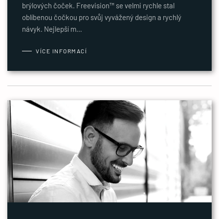
brýlových čoček. Freevision™ se velmi rychle stal
oblíbenou čočkou pro svůj vyvážený design a rychlý
návyk. Nejlepší m…
VÍCE INFORMACÍ