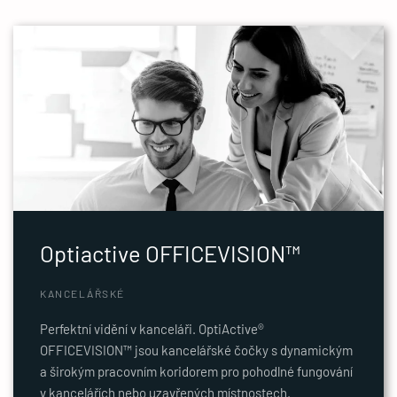
Optiactive OFFICEVISION™
KANCELÁŘSKÉ
Perfektní vidění v kanceláři. OptiActive®
OFFICEVISION™ jsou kancelářské čočky s dynamickým
a širokým pracovním koridorem pro pohodlné fungování
v kancelářích nebo uzavřených místnostech.