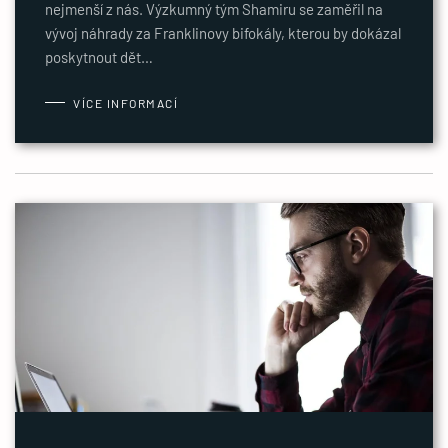
nejmenší z nás. Výzkumný tým Shamiru se zaměřil na
vývoj náhrady za Franklinovy bifokály, kterou by dokázal
poskytnout dět…
VÍCE INFORMACÍ