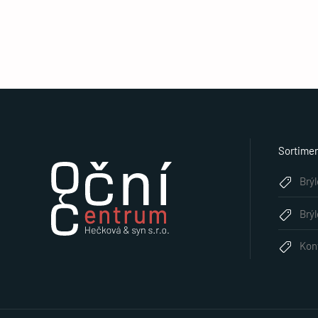
Sortime
Brý
Brý
Kon