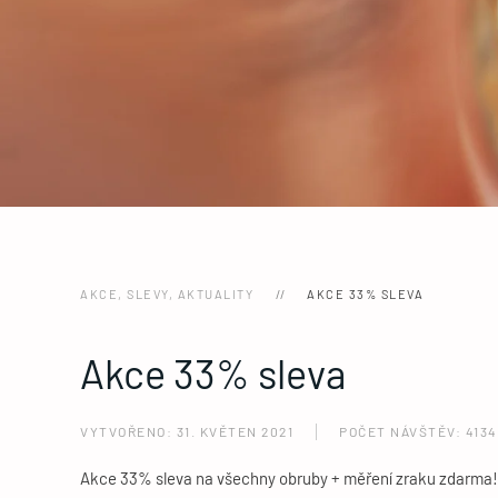
AKCE, SLEVY, AKTUALITY
AKCE 33% SLEVA
Akce 33% sleva
VYTVOŘENO: 31. KVĚTEN 2021
POČET NÁVŠTĚV: 4134
Akce 33% sleva na všechny obruby + měření zraku zdarma!