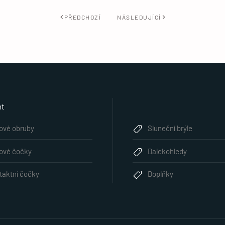
PŘEDCHOZÍ
NÁSLEDUJÍCÍ
nt
lové obruby
Sluneční brýle
lové čočky
Dalekohledy
taktní čočky
Doplňky