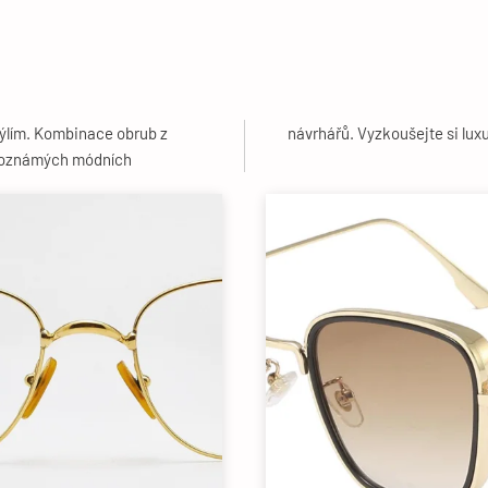
brýlím. Kombinace obrub z
návrhářů. Vyzkoušejte si luxu
ětoznámých módních