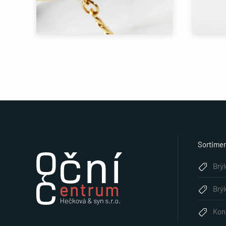
Sortime
Brý
Brý
Kon