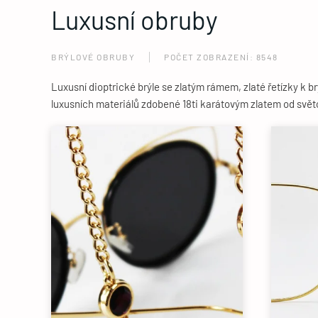
Luxusní obruby
BRÝLOVÉ OBRUBY
POČET ZOBRAZENÍ: 8548
Luxusní dioptrické brýle se zlatým rámem, zlaté řetízky k 
luxusních materiálů zdobené 18ti karátovým zlatem od sv