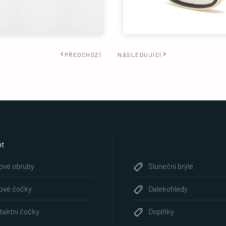
PŘEDCHOZÍ
NÁSLEDUJÍCÍ
nt
lové obruby
Sluneční brýle
lové čočky
Dalekohledy
taktní čočky
Doplňky