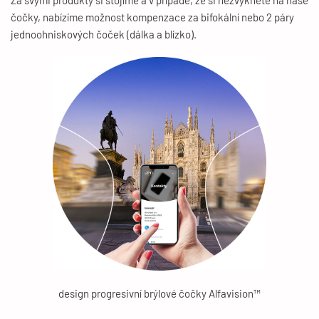
Za svými produkty si stojíme a v případě, že si nezvyknete na naše
čočky, nabízíme možnost kompenzace za bifokální nebo 2 páry
jednoohniskových čoček (dálka a blízko).
design progresivní brýlové čočky Alfavision™