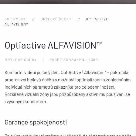
SORTIMENT
BRÝLOVÉ ČOČKY
OPTIACTIVE
ALFAVISION™
Optiactive ALFAVISION™
BRÝLOVÉ ČOČKY
POČET ZOBRAZENÍ: 2389
Komfortní vidění po celý den. OptiActive® Alfavision™ – pokročilá
progresivní brýlová čočka s možností optimalizace a zohledněním
individuálních parametrů zákazníka pro celodenní nošení.
Rozšířené vizuální zóny jsou přizpůsobeny aktivnímu používání se
zvýšeným komfortem.
Garance spokojenosti