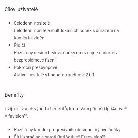
Cíloví uživatelé
Celodenní nositelé
Celodenní nositelé multifokálních čoček s důrazem na
komfortní vidění.
Řidiči
Rozšířený design brýlové čočky umožňuje komfortní a
bezproblémové řízení.
Pokročilí presbyopové
Aktivní nositelé s hodnotou addice ≥ 2.00.
Benefity
Užijte si všech výhod a benefitů, které Vám přináší OptiActive®
Alfavision™.
Rozšířený koridor progresivního designu brýlové čočky
Širší zorné pole oproti OptiActive® Freevision™