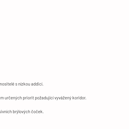
nositelé s nízkou addicí.
m určených priorit požadující vyvážený koridor.
sivních brýlových čoček.