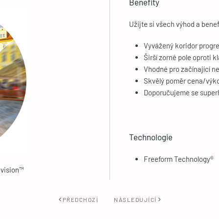
Benefity
Užijte si všech výhod a benef
Vyvážený koridor progre
Širší zorné pole oprot
Vhodné pro začínající n
Skvělý poměr cena/výk
Doporučujeme se superh
Technologie
Freeform Technology®
evision™
PŘEDCHOZÍ
NÁSLEDUJÍCÍ