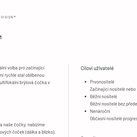
EVISION™
™
ní volba pro začínající
Cíloví uživatelé
i rychle stal oblíbenou
Prvonositelé
ltifokální brýlová čočka v
Začínající nositelé nebo 
Běžní nositelé
Běžní nositelé bez přede
Nenároční
Občasní nositelé progre
 na naše čočky, nabízíme
vých čoček (dálka a blízko).