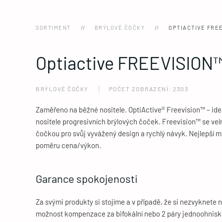
SORTIMENT
BRÝLOVÉ ČOČKY
OPTIACTIVE FRE
Optiactive FREEVISION
BRÝLOVÉ ČOČKY
POČET ZOBRAZENÍ: 2303
Zaměřeno na běžné nositele. OptiActive® Freevision™ – ideál
nositele progresivních brýlových čoček. Freevision™ se velm
čočkou pro svůj vyvážený design a rychlý návyk. Nejlepší mu
poměru cena/výkon.
Garance spokojenosti
Za svými produkty si stojíme a v případě, že si nezvyknete
možnost kompenzace za bifokální nebo 2 páry jednoohnisko